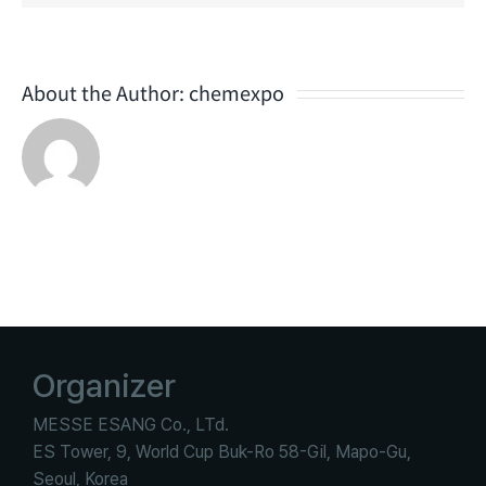
&
결과보고서)
About the Author:
chemexpo
Organizer
MESSE ESANG Co., LTd.
ES Tower, 9, World Cup Buk-Ro 58-Gil, Mapo-Gu,
Seoul, Korea