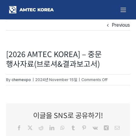
Skip
to
content
Previous
[2026 AMTEC KOREA] – 중문
행사자료(브로셔&결과보고서)
on
By
chemexpo
|
2024년 November 15일
|
Comments Off
[2026
AMTEC
KOREA]
–
이글을 SNS로 공유하기!
중문
행사자료
Facebook
X
Reddit
LinkedIn
WhatsApp
Tumblr
Pinterest
Vk
Xing
Email
(브로셔